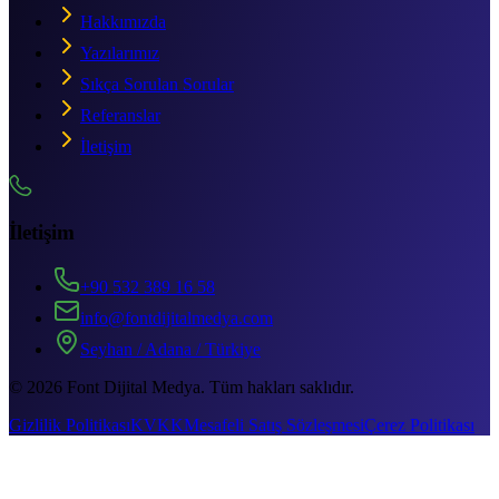
Hakkımızda
Yazılarımız
Sıkça Sorulan Sorular
Referanslar
İletişim
İletişim
+90 532 389 16 58
info@fontdijitalmedya.com
Seyhan / Adana / Türkiye
©
2026
Font Dijital Medya. Tüm hakları saklıdır.
Gizlilik Politikası
KVKK
Mesafeli Satış Sözleşmesi
Çerez Politikası