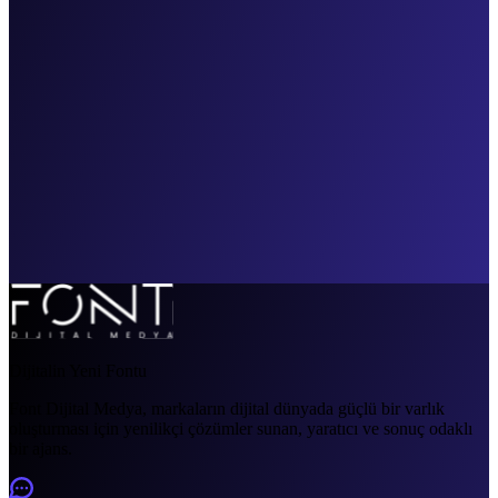
Dijitalin Yeni Fontu
Font Dijital Medya, markaların dijital dünyada güçlü bir varlık
oluşturması için yenilikçi çözümler sunan, yaratıcı ve sonuç odaklı
bir ajans.