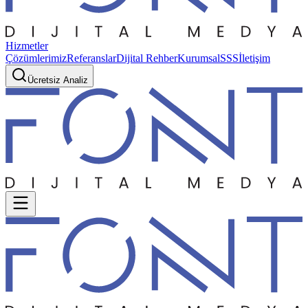
Hizmetler
Çözümlerimiz
Referanslar
Dijital Rehber
Kurumsal
SSS
İletişim
Ücretsiz Analiz